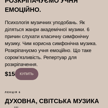
РОЗКРІПАЧУЄМО УЧНЯ
ЕМОЦІЙНО.
Психологія музичних уподобань. Як
діляться жанри академічної музики. 6
причин слухати класичну симфонічну
музику. Чим корисна симфонічна музика.
Розкріпачуємо учня емоційно. Що таке
сором'язливість. Репертуар для
розкріпачення.
$
15
КУПИТЬ
ЛЕКЦІЯ 6
ДУХОВНА, СВІТСЬКА МУЗИКА