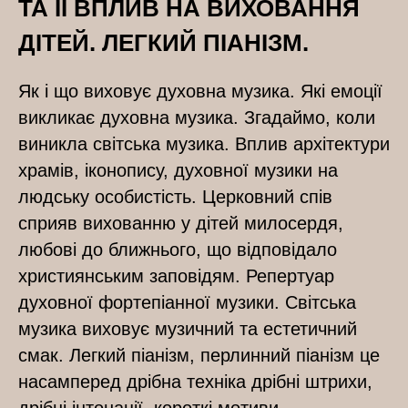
ТА ЇЇ ВПЛИВ НА ВИХОВАННЯ
ДІТЕЙ. ЛЕГКИЙ ПІАНІЗМ.
Як і що виховує духовна музика. Які емоції
викликає духовна музика. Згадаймо, коли
виникла світська музика. Вплив архітектури
храмів, іконопису, духовної музики на
людську особистість. Церковний спів
сприяв вихованню у дітей милосердя,
любові до ближнього, що відповідало
християнським заповідям. Репертуар
духовної фортепіанної музики. Світська
музика виховує музичний та естетичний
смак. Легкий піанізм, перлинний піанізм це
насамперед дрібна техніка дрібні штрихи,
дрібні інтонації, короткі мотиви.