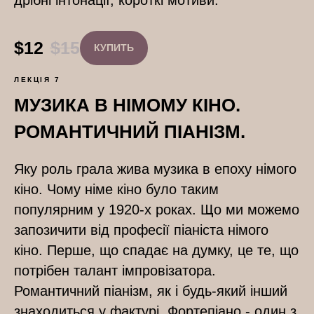
$
12
$
15
КУПИТЬ
ЛЕКЦІЯ 7
МУЗИКА В НІМОМУ КІНО.
РОМАНТИЧНИЙ ПІАНІЗМ.
Яку роль грала жива музика в епоху німого
кіно. Чому німе кіно було таким
популярним у 1920-х роках. Що ми можемо
запозичити від професії піаніста німого
кіно. Перше, що спадає на думку, це те, що
потрібен талант імпровізатора.
Романтичний піанізм, як і будь-який інший
знаходиться у фактурі. Фортепіано - один з